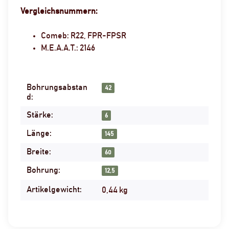
Vergleichsnummern:
Comeb: R22, FPR-FPSR
M.E.A.A.T.: 2146
Bohrungsabstan
Produkteigenschaft
Wert
42
d:
Stärke:
6
Länge:
145
Breite:
60
Bohrung:
12,5
Artikelgewicht:
0,44
kg