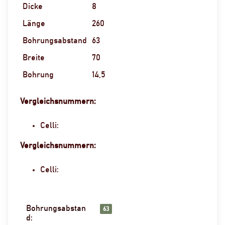
Dicke
8
Länge
260
Bohrungsabstand
63
Breite
70
Bohrung
14,5
Vergleichsnummern:
Celli:
Vergleichsnummern:
Celli:
Bohrungsabstan
Produkteigenschaft
Wert
63
d: