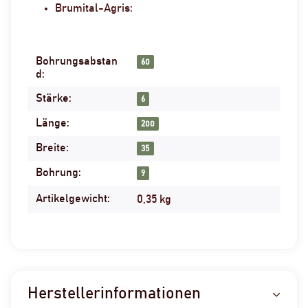
Brumital-Agris:
Bohrungsabstan
Produkteigenschaft
Wert
60
d:
Stärke:
6
Länge:
200
Breite:
35
Bohrung:
9
Artikelgewicht:
0,35
kg
Herstellerinformationen