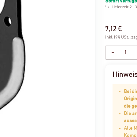
Sofort verfüg
Lieferzeit:
2 - 
7,12 €
inkl. 19% USt. , zz
Hinwei
Bei d
Origin
die g
Die 
aussc
Alle 
Kompat