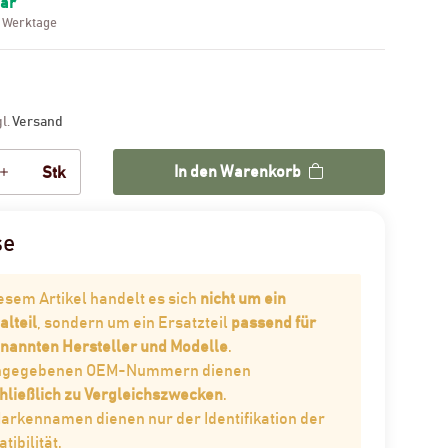
bar
3 Werktage
gl.
Versand
In den Warenkorb
Stk
se
iesem Artikel handelt es sich
nicht um ein
alteil
, sondern um ein Ersatzteil
passend für
enannten Hersteller und Modelle
.
angegebenen OEM-Nummern dienen
hließlich zu Vergleichszwecken
.
Markennamen dienen nur der Identifikation der
ibilität.