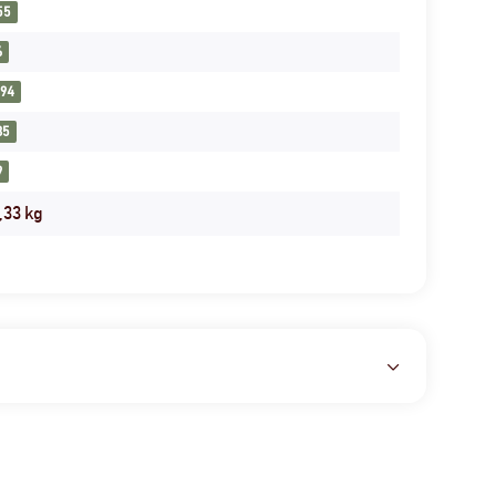
55
6
194
35
9
,33
kg