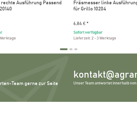
 rechte Ausführung Passend
Fräsmesser linke Ausführun
 20140
für Grillo 10204
6,84 €
*
ar
Sofort verfügbar
 Werktage
Lieferzeit:
2 - 3 Werktage
kontakt@agrar
erten-Team gerne zur Seite
Unser Team antwortet innerhalb von 