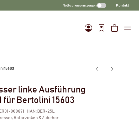
Nettopreise anzeigen
Kontakt
ni 15603
ser linke Ausführung
für Bertolini 15603
ER01-000871
HAN:
BER-25L
esser, Rotorzinken & Zubehör