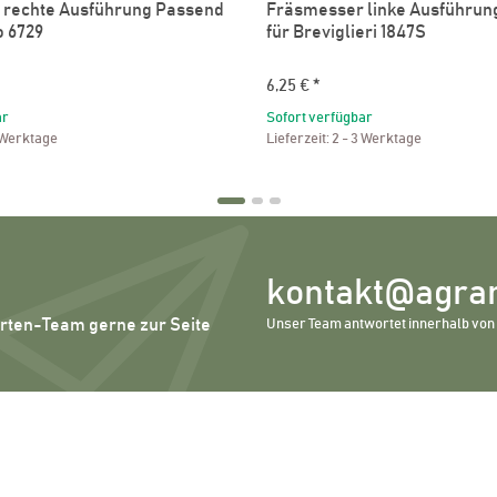
 rechte Ausführung Passend
Fräsmesser linke Ausführun
o 6729
für Breviglieri 1847S
6,25 €
*
ar
Sofort verfügbar
 Werktage
Lieferzeit:
2 - 3 Werktage
kontakt@agrar
erten-Team gerne zur Seite
Unser Team antwortet innerhalb von 