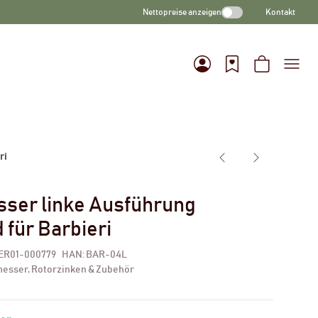
Nettopreise anzeigen
Kontakt
ri
ser linke Ausführung
 für Barbieri
ER01-000779
HAN:
BAR-04L
esser, Rotorzinken & Zubehör