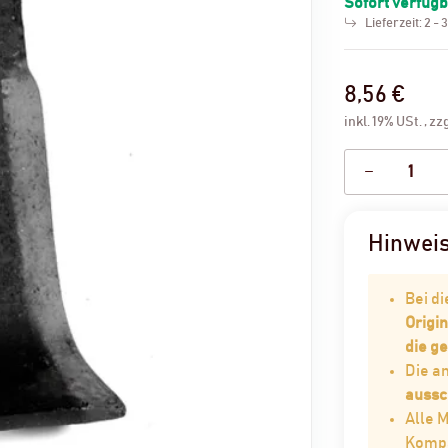
Sofort verfüg
Lieferzeit:
2 - 
8,56 €
inkl. 19% USt. , zz
Hinwei
Bei d
Origin
die g
Die 
aussc
Alle 
Kompat