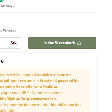
bar
3 Werktage
gl.
Versand
In den Warenkorb
Stk
se
iesem Artikel handelt es sich
nicht um ein
alteil
, sondern um ein Ersatzteil
passend für
enannten Hersteller und Modelle
.
angegebenen OEM-Nummern dienen
hließlich zu Vergleichszwecken
.
Markennamen dienen nur der Identifikation der
ibilität.