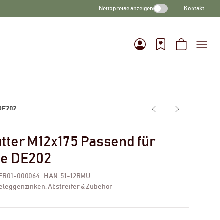
Nettopreise anzeigen
Kontakt
 DE202
ter M12x175 Passend für
e DE202
ER01-000064
HAN:
51-12RMU
eleggenzinken, Abstreifer & Zubehör