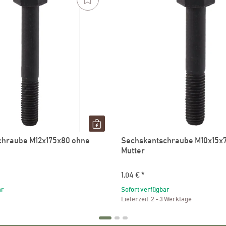
chraube M12x175x80 ohne
Sechskantschraube M10x15x
Mutter
1,04 €
*
ar
Sofort verfügbar
Lieferzeit:
2 - 3 Werktage