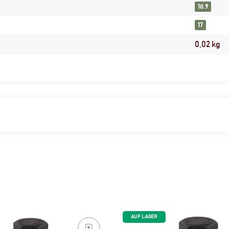
10.9
17
0,02
kg
AUF LAGER