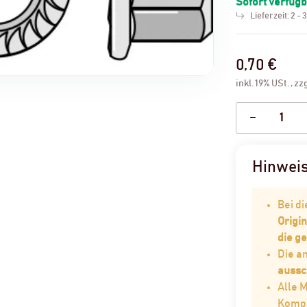
Sofort verfüg
Lieferzeit:
2 - 
0,70 €
inkl. 19% USt. , zz
Hinwei
Bei d
Origin
die g
Die 
aussc
Alle 
Kompat