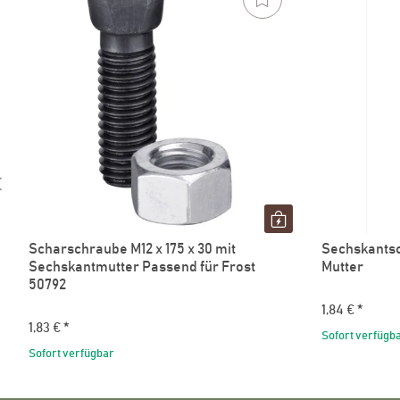
Scharschraube M12 x 175 x 30 mit
Sechskants
Sechskantmutter Passend für Frost
Mutter
50792
1,84 €
*
1,83 €
*
Sofort verfügb
Sofort verfügbar