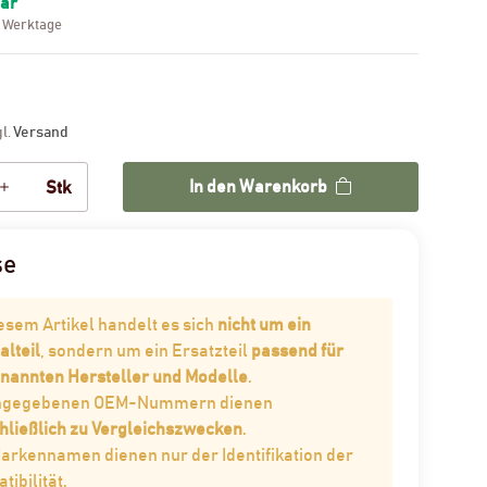
bar
3 Werktage
gl.
Versand
In den Warenkorb
Stk
se
iesem Artikel handelt es sich
nicht um ein
alteil
, sondern um ein Ersatzteil
passend für
enannten Hersteller und Modelle
.
angegebenen OEM-Nummern dienen
hließlich zu Vergleichszwecken
.
Markennamen dienen nur der Identifikation der
ibilität.