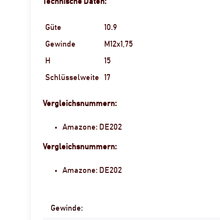
Technische Daten:
Güte
10.9
Gewinde
M12x1,75
H
15
Schlüsselweite
17
Vergleichsnummern:
Amazone: DE202
Vergleichsnummern:
Amazone: DE202
Gewinde:
Produkteigenschaft
Wert