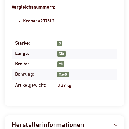
Vergleichsnummern:
Krone: 490761.2
Stärke:
Produkteigenschaft
Wert
3
Länge:
130
Breite:
98
Bohrung:
11x60
Artikelgewicht:
0,29
kg
Herstellerinformationen