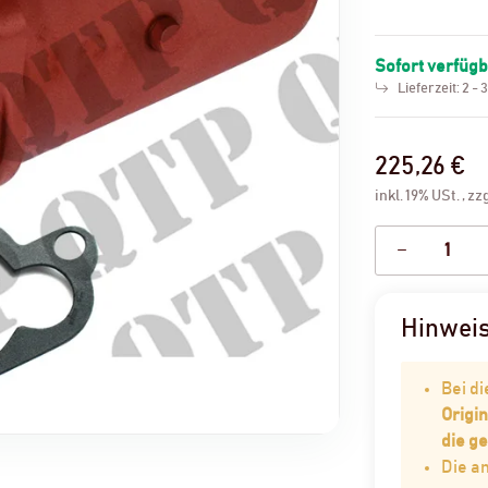
Sofort verfüg
Lieferzeit:
2 - 
225,26 €
inkl. 19% USt. , zz
Hinwei
Bei d
Origin
die g
Die 