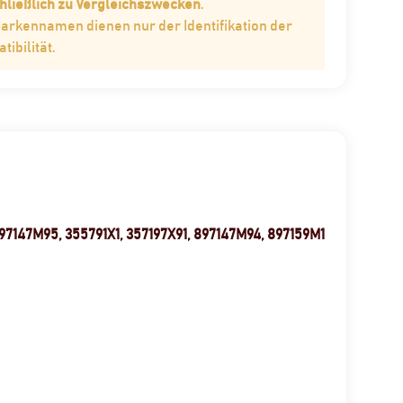
hließlich zu Vergleichszwecken
.
Markennamen dienen nur der Identifikation der
ibilität.
97147M95, 355791X1, 357197X91, 897147M94, 897159M1