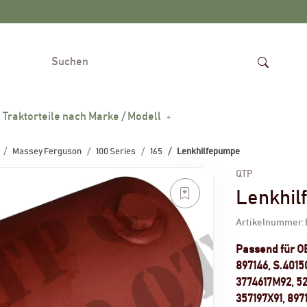
Traktorteile nach Marke / Modell
Massey Ferguson
100 Series
165
Lenkhilfepumpe
QTP
Lenkhi
Artikelnummer:
Passend für 
897146, S.4015
3774617M92, 52
357197X91, 897