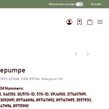
Nettopreise anzeigen
Kontakt
lfepumpe
ER02-021068
HAN:
897146
Kategorie:
165
OEM Nummern:
0, S40150, 30/570-1D, 570-1D, VPJ4900, 3774617M91,
3092M91, 897146M94, 897147M92, 897147M95, 355791X1,
147M94, 897159M1