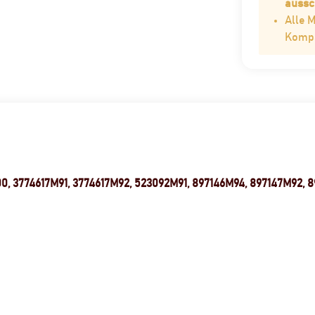
aussc
Alle 
Kompat
00, 3774617M91, 3774617M92, 523092M91, 897146M94, 897147M92, 8