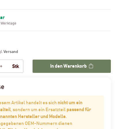
bar
3 Werktage
gl.
Versand
In den Warenkorb
Stk
se
iesem Artikel handelt es sich
nicht um ein
alteil
, sondern um ein Ersatzteil
passend für
enannten Hersteller und Modelle
.
angegebenen OEM-Nummern dienen